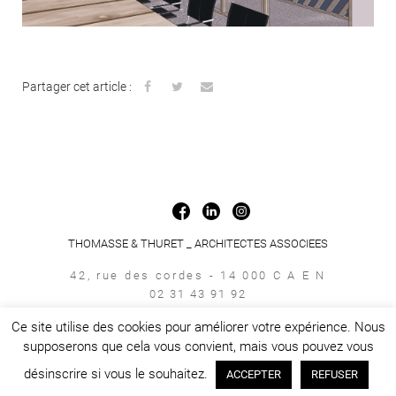
Partager cet article :
THOMASSE & THURET _ ARCHITECTES ASSOCIEES
42, rue des cordes - 14 000 C A E N
02 31 43 91 92
accueil@empreinte-architecture.com
Ce site utilise des cookies pour améliorer votre expérience. Nous
Empreinte © 2026.
Mentions légales et politiques de confidentialités
-
supposerons que cela vous convient, mais vous pouvez vous
Tony Oheix : Agence Web Caen
désinscrire si vous le souhaitez.
ACCEPTER
REFUSER